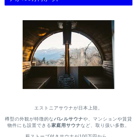
エストニアサウナが日本上陸。
樽型の外観が特徴的な
バレルサウナ
や、マンションや賃貸
物件にも設置できる
家庭用サウナ
など、取り扱い多数。
薪ストーブ付きサウナが100万円から。