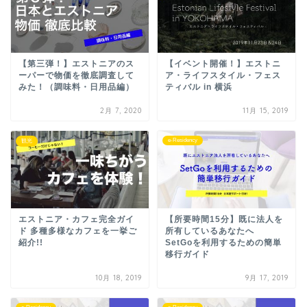
【第三弾！】エストニアのス
【イベント開催！】エストニ
ーパーで物価を徹底調査して
ア・ライフスタイル・フェス
みた！（調味料・日用品編）
ティバル in 横浜
2月 7, 2020
11月 15, 2019
e-Residency
観光
エストニア・カフェ完全ガイ
【所要時間15分】既に法人を
ド 多種多様なカフェを一挙ご
所有しているあなたへ
紹介!!
SetGoを利用するための簡単
移行ガイド
10月 18, 2019
9月 17, 2019