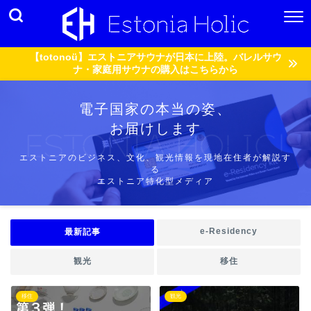
【totonoü】エストニアサウナが日本に上陸。バレルサウ
ナ・家庭用サウナの購入はこちらから
電子国家の本当の姿、
お届けします
エストニアのビジネス、文化、観光情報を現地在住者が解説す
る
エストニア特化型メディア
e-Residency
最新記事
観光
移住
移住
観光