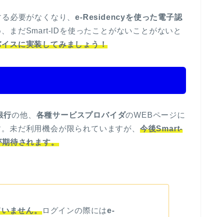
する必要がなくなり、
e-Residencyを使った電子認
、まだSmart-IDを使ったことがないことがないと
バイスに実装してみましょう！
銀行
の他、
各種サービスプロバイダ
のWEBページに
す。未だ利用機会が限られていますが、
今後Smart-
が期待されます。
していません。
ログインの際には
e-