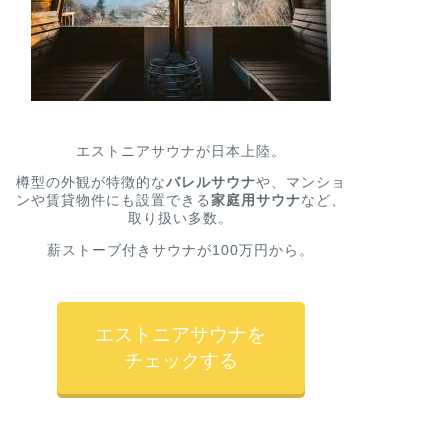
エストニアサウナが日本上陸。
樽型の外観が特徴的な
バレルサウナ
や、マンショ
ンや賃貸物件にも設置できる
家庭用サウナ
など、
取り扱い多数。
薪ストーブ付きサウナが100万円から。
エストニアサウナを
チェックする