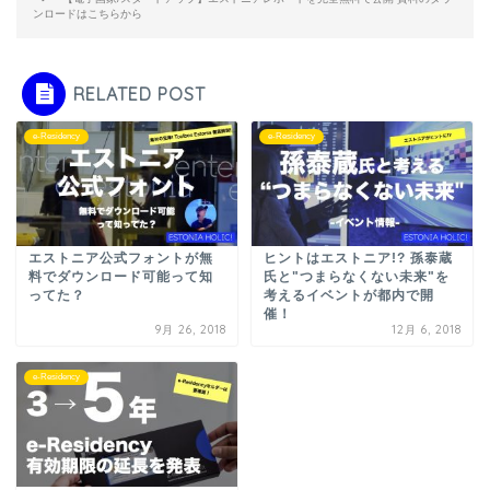
ンロードはこちらから
RELATED POST
e-Residency
e-Residency
エストニア公式フォントが無
ヒントはエストニア!? 孫泰蔵
料でダウンロード可能って知
氏と"つまらなくない未来"を
ってた？
考えるイベントが都内で開
催！
9月 26, 2018
12月 6, 2018
e-Residency