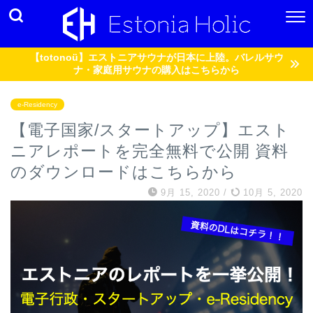
【totonoü】エストニアサウナが日本に上陸。バレルサウ
ナ・家庭用サウナの購入はこちらから
e-Residency
【電子国家/スタートアップ】エスト
ニアレポートを完全無料で公開 資料
のダウンロードはこちらから
9月 15, 2020
/
10月 5, 2020