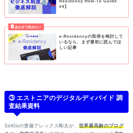
Residency How-To Guide
#4】
e-Residencyの取得を検討して
いるなら、まず最初に読んでほ
しい記事
③ エストニアのデジタルディバイド 調
査結果資料
SetGoの齋藤アレックス剛太が、
世界最高齢のプログ