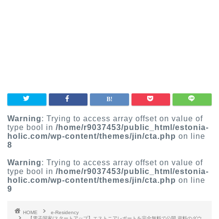
Warning
: Trying to access array offset on value of
type bool in
/home/r9037453/public_html/estonia-
holic.com/wp-content/themes/jin/cta.php
on line
8
Warning
: Trying to access array offset on value of
type bool in
/home/r9037453/public_html/estonia-
holic.com/wp-content/themes/jin/cta.php
on line
9
HOME
e-Residency
【電子国家/スタートアップ】エストニアレポートを完全無料で公開 資料のダウ