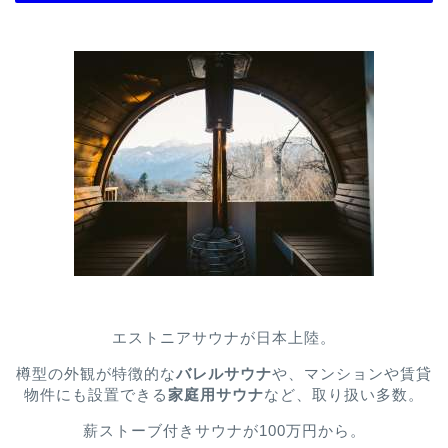
エストニアサウナが日本上陸。
樽型の外観が特徴的な
バレルサウナ
や、マンションや賃貸
物件にも設置できる
家庭用サウナ
など、取り扱い多数。
薪ストーブ付きサウナが100万円から。