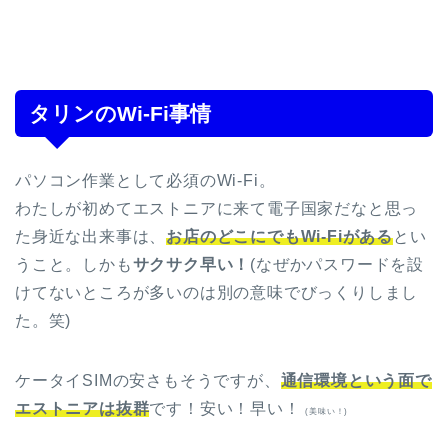
タリンのWi-Fi事情
パソコン作業として必須のWi-Fi。
わたしが初めてエストニアに来て電子国家だなと思っ
た身近な出来事は、
お店のどこにでもWi-Fiがある
とい
うこと。しかも
サクサク早い！
(なぜかパスワードを設
けてないところが多いのは別の意味でびっくりしまし
た。笑)
ケータイSIMの安さもそうですが、
通信環境という面で
エストニアは抜群
です！安い！早い！
(美味い！)