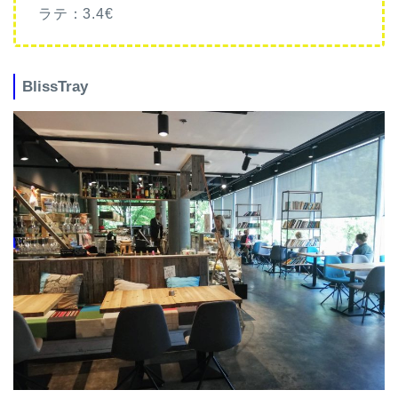
ラテ：3.4€
BlissTray