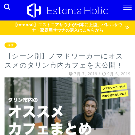
【totonoü】エストニアサウナが日本に上陸。バレルサウ
ナ・家庭用サウナの購入はこちらから
移住
【シーン別】ノマドワーカーにオス
スメのタリン市内カフェを大公開！
7月 7, 2019
/
9月 6, 2019