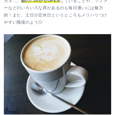
カタ…。
朝の7:00からOPEN
していることや、ソファ
ーなどのいろいろな席があるのも毎日通いには魅力
的！また、土日が定休日というところもメリハリつけ
やすい職場のよう◎