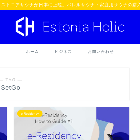
oü】エストニアサウナが日本に上陸。バレルサウナ・家庭用サウナの購
ホーム
ビジネス
お問い合わせ
― TAG ―
SetGo
e-Residency