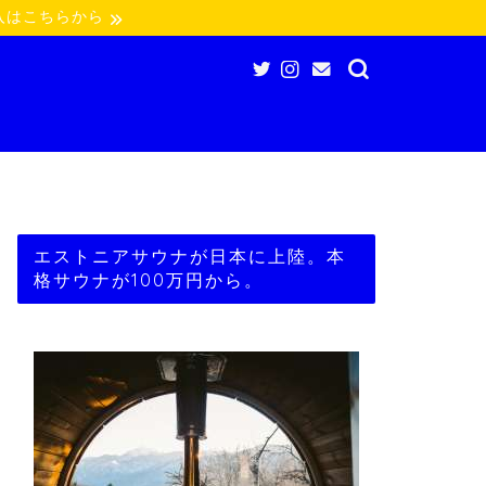
入はこちらから
エストニアサウナが日本に上陸。本
格サウナが100万円から。