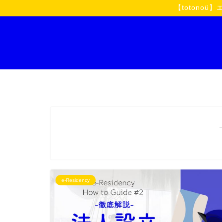
【toton
e-Residency