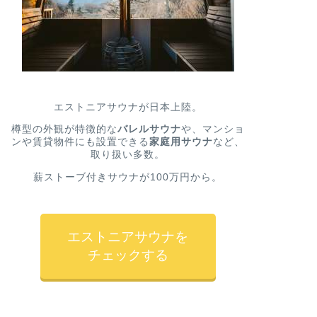
エストニアサウナが日本上陸。
樽型の外観が特徴的な
バレルサウナ
や、マンショ
ンや賃貸物件にも設置できる
家庭用サウナ
など、
取り扱い多数。
薪ストーブ付きサウナが100万円から。
エストニアサウナを
チェックする