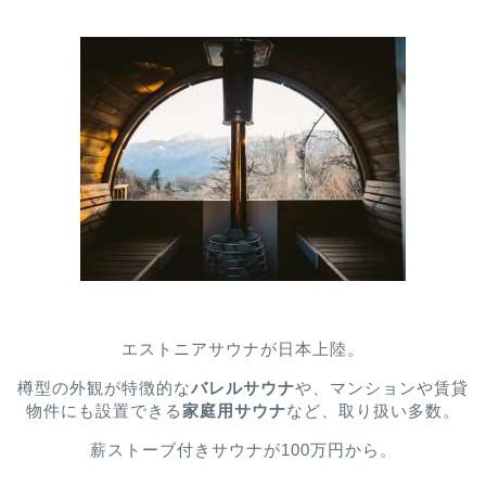
エストニアサウナが日本上陸。
樽型の外観が特徴的な
バレルサウナ
や、マンションや賃貸
物件にも設置できる
家庭用サウナ
など、取り扱い多数。
薪ストーブ付きサウナが100万円から。