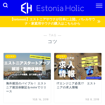
【totonoü】エストニアサウナが日本に上陸。バレルサウ
ナ・家庭用サウナの購入はこちらから
― TAG ―
コツ
ビジネス
ビジネス
海外就活のバイブル！ エスト
ITエンジニア必見!? エスト
ニア就活体験記をnoteでリリ
ニアの求人情報
ース
10月 16, 2018
9月 8, 2018