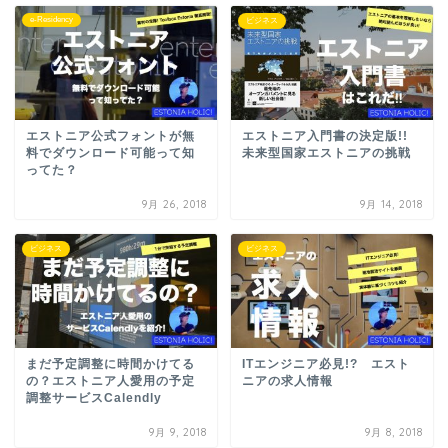
e-Residency
ビジネス
エストニア公式フォントが無
エストニア入門書の決定版!!
料でダウンロード可能って知
未来型国家エストニアの挑戦
ってた？
9月 26, 2018
9月 14, 2018
ビジネス
ビジネス
まだ予定調整に時間かけてる
ITエンジニア必見!? エスト
の？エストニア人愛用の予定
ニアの求人情報
調整サービスCalendly
9月 9, 2018
9月 8, 2018