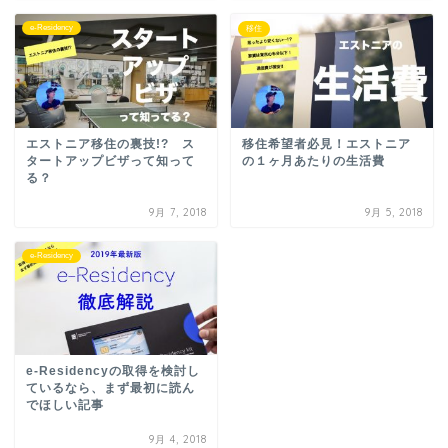
e-Residency
移住
エストニア移住の裏技!? ス
移住希望者必見！エストニア
タートアップビザって知って
の１ヶ月あたりの生活費
る？
9月 7, 2018
9月 5, 2018
e-Residency
e-Residencyの取得を検討し
ているなら、まず最初に読ん
でほしい記事
9月 4, 2018