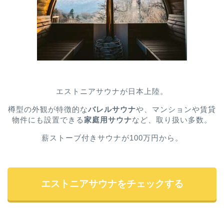
エストニアサウナが日本上陸。
樽型の外観が特徴的な
バレルサウナ
や、マンションや賃貸
物件にも設置できる
家庭用サウナ
など、取り扱い多数。
薪ストーブ付きサウナが100万円から。
エストニアサウナをチェックする