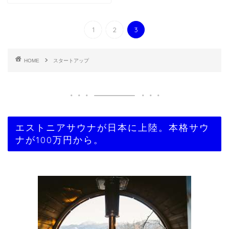
1
2
3
HOME
スタートアップ
エストニアサウナが日本に上陸。本格サウ
ナが100万円から。