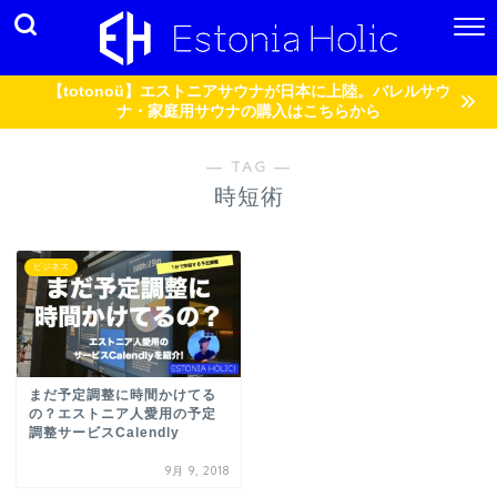
【totonoü】エストニアサウナが日本に上陸。バレルサウ
ナ・家庭用サウナの購入はこちらから
― TAG ―
時短術
ビジネス
まだ予定調整に時間かけてる
の？エストニア人愛用の予定
調整サービスCalendly
9月 9, 2018