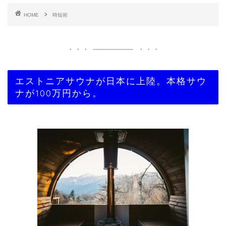
HOME
時短術
エストニアサウナが日本に上陸。本格サウ
ナが100万円から。