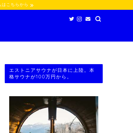
入はこちらから
エストニアサウナが日本に上陸。本
格サウナが100万円から。