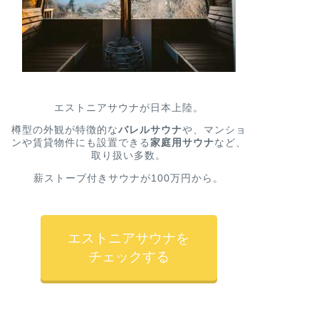
エストニアサウナが日本上陸。
樽型の外観が特徴的な
バレルサウナ
や、マンショ
ンや賃貸物件にも設置できる
家庭用サウナ
など、
取り扱い多数。
薪ストーブ付きサウナが100万円から。
エストニアサウナを
チェックする