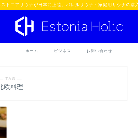
oü】エストニアサウナが日本に上陸。バレルサウナ・家庭用サウナの購
ホーム
ビジネス
お問い合わせ
― TAG ―
北欧料理