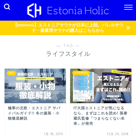
【totonoü】エストニアサウナが日本に上陸。バレルサウ
ナ・家庭用サウナの購入はこちらから
― TAG ―
ライフスタイル
e-Residency
移住
極寒の北欧・エストニア サバ
IT大国エストニアが気になる
イバルガイド!! 冬の服装・小
なら、まずはこれを読め! 孫泰
物徹底解説
蔵氏監修「つまらなくない未
来」が発売
1月 18, 2019
12月 24, 2018