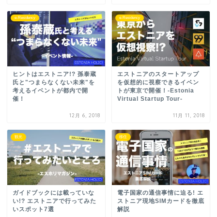
e-Residency
e-Residency
ヒントはエストニア!? 孫泰蔵
エストニアのスタートアップ
氏と"つまらなくない未来"を
を仮想的に視察できるイベン
考えるイベントが都内で開
トが東京で開催！-Estonia
催！
Virtual Startup Tour-
12月 6, 2018
11月 11, 2018
観光
移住
ガイドブックには載っていな
電子国家の通信事情に迫る! エ
い!? エストニアで行ってみた
ストニア現地SIMカードを徹底
いスポット7選
解説