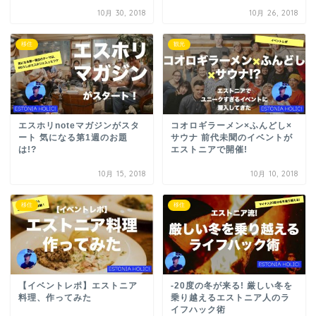
10月 30, 2018
10月 26, 2018
移住
観光
エスホリnoteマガジンがスタ
コオロギラーメン×ふんどし×
ート 気になる第1週のお題
サウナ 前代未聞のイベントが
は!?
エストニアで開催!
10月 15, 2018
10月 10, 2018
移住
移住
【イベントレポ】エストニア
-20度の冬が来る! 厳しい冬を
料理、作ってみた
乗り越えるエストニア人のラ
イフハック術