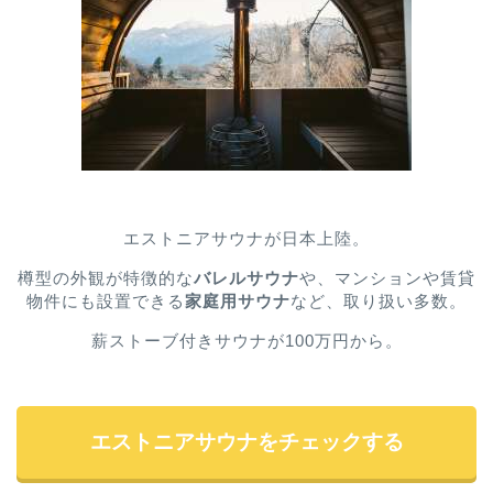
エストニアサウナが日本上陸。
樽型の外観が特徴的な
バレルサウナ
や、マンションや賃貸
物件にも設置できる
家庭用サウナ
など、取り扱い多数。
薪ストーブ付きサウナが100万円から。
エストニアサウナをチェックする